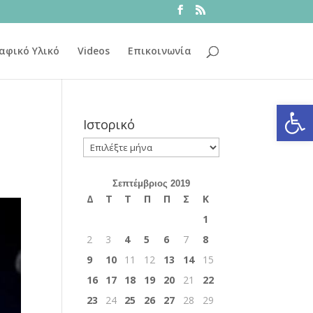
αφικό Υλικό
Videos
Επικοινωνία
Ανοίξτε
Ιστορικό
Ιστορικό
Σεπτέμβριος 2019
Δ
Τ
Τ
Π
Π
Σ
Κ
1
2
3
4
5
6
7
8
9
10
11
12
13
14
15
16
17
18
19
20
21
22
23
24
25
26
27
28
29