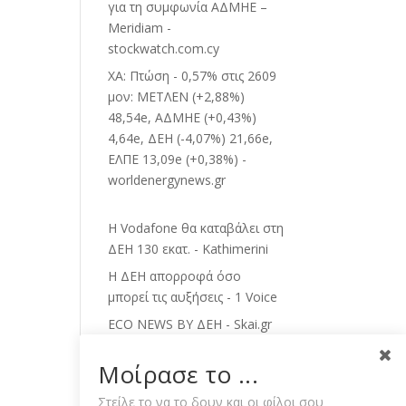
για τη συμφωνία ΑΔΜΗΕ –
Meridiam -
stockwatch.com.cy
ΧΑ: Πτώση - 0,57% στις 2609
μον: ΜΕΤΛΕΝ (+2,88%)
48,54e, ΑΔΜΗΕ (+0,43%)
4,64e, ΔΕΗ (-4,07%) 21,66e,
ΕΛΠΕ 13,09e (+0,38%) -
worldenergynews.gr
Η Vodafone θα καταβάλει στη
ΔΕΗ 130 εκατ. - Kathimerini
Η ΔΕΗ απορροφά όσο
μπορεί τις αυξήσεις - 1 Voice
ECO NEWS BY ΔΕΗ - Skai.gr
Μυτιληναίος: Τα μηνύματα
Μοίρασε το ...
και τα... fingers crossed-
Τσίπρας: Οι ανεξάρτητοι και
Στείλε το να το δουν και οι φίλοι σου