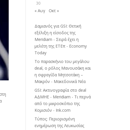
30
« Αυγ
Οκτ »
Δαμιανός για GSI: Θετική
εξέλιξη η είσοδος της
Meridiam - Σειρά έχει η
μελέτη της ΕΤΕπ - Economy
Today
Το παρασκήνιο του μεγάλου
deal, ο ρόλος Μανουσάκη και
η σφραγίδα Μητσοτάκη –
Μακρόν - Μακεδονικά Νέα
GSI: Ακτινογραφία στο deal
 στη
ΑΔΜΗΕ - Meridiam - Τι περνά
α
από το μικροσκόπιο της
Κομισιόν - Ink.com
Τύπος: Περιορισμένη
ενημέρωση της Λευκωσίας