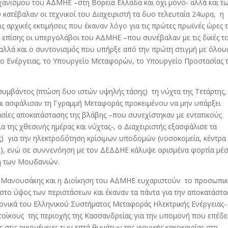
χανισμού του ΑΔΜΗΕ –στη Βόρεια Ελλάδα και όχι μόνο- αλλά και τ
κατέβαλαν οι τεχνικοί του Διαχειριστή τα δυο τελευταία 24ωρα, η
 αρχικές εκτιμήσεις που έκαναν λόγο για τις πρώτες πρωϊνές ώρες 
 επίσης οι υπεργολάβοι του ΑΔΜΗΕ –που συνέβαλαν με τις δικές τ
 αλλά και ο συντονισμός που υπήρξε από την πρώτη στιγμή με όλου
ίο Ενέργειας, το Υπουργείο Μεταφορών, το Υπουργείο Προστασίας 
υμβάντος (πτώση δυο ιστών υψηλής τάσης) τη νύχτα της Τετάρτης,
ι ασφάλισαν τη Γγραμμή Μεταφοράς προκειμένου να μην υπάρξει
ασίες αποκατάστασης της βλάβης –που συνεχίστηκαν με εντατικούς
 της χθεσινής ημέρας και νύχτας-, ο Διαχειριστής εξασφάλισε τα
) για την ηλεκτροδότηση κρίσιμων υποδομών (νοσοκομεία, κέντρα
π.), ενώ σε συννενόηση με τον ΔΕΔΔΗΕ κάλυψε ορισμένα φορτία μέ
ή των Μουδανιών.
Μανουσάκης και η Διοίκηση του ΑΔΜΗΕ ευχαριστούν το προσωπι
 στο ύψος των περιστάσεων και έκαναν τα πάντα για την αποκατάστ
ονικά του Ελληνικού Συστήματος Μεταφοράς Ηλεκτρικής Ενέργειας-
τοίκους της περιοχής της Κασσανδρείας για την υπομονή που επέδε
 στις οικογένειες των επτά θυμάτων της φονικής κακοκαιρίας στη