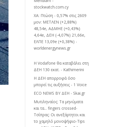
Meridiam -
stockwatch.com.cy
ΧΑ: Πτώση - 0,57% στις 2609
μον: ΜΕΤΛΕΝ (+2,88%)
48,54e, ΑΔΜΗΕ (+0,43%)
4,64e, ΔΕΗ (-4,07%) 21,66e,
ΕΛΠΕ 13,09e (+0,38%) -
worldenergynews.gr
Η Vodafone θα καταβάλει στη
ΔΕΗ 130 εκατ. - Kathimerini
Η ΔΕΗ απορροφά όσο
μπορεί τις αυξήσεις - 1 Voice
ECO NEWS BY ΔΕΗ - Skai.gr
Μυτιληναίος: Τα μηνύματα
και τα... fingers crossed-
Τσίπρας: Οι ανεξάρτητοι και
το χαμηλό μονοψήφιο-Tips