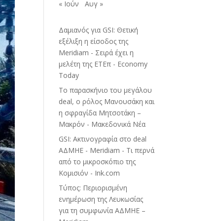
« Ιούν
Αυγ »
Δαμιανός για GSI: Θετική
εξέλιξη η είσοδος της
Meridiam - Σειρά έχει η
μελέτη της ΕΤΕπ - Economy
Today
Το παρασκήνιο του μεγάλου
deal, ο ρόλος Μανουσάκη και
η σφραγίδα Μητσοτάκη –
Μακρόν - Μακεδονικά Νέα
GSI: Ακτινογραφία στο deal
ΑΔΜΗΕ - Meridiam - Τι περνά
από το μικροσκόπιο της
Κομισιόν - Ink.com
Τύπος: Περιορισμένη
ενημέρωση της Λευκωσίας
για τη συμφωνία ΑΔΜΗΕ –