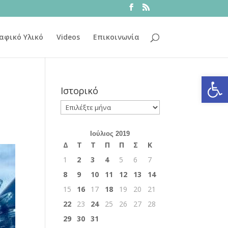
αφικό Υλικό
Videos
Επικοινωνία
Ανοίξτε
Ιστορικό
Ιστορικό
Ιούλιος 2019
Δ
Τ
Τ
Π
Π
Σ
Κ
1
2
3
4
5
6
7
8
9
10
11
12
13
14
15
16
17
18
19
20
21
22
23
24
25
26
27
28
29
30
31