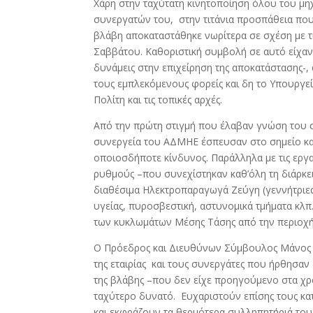
Χάρη στην ταχύτατη κινητοποίηση όλου του μη
συνεργατών του, στην τιτάνια προσπάθεια που 
βλάβη αποκαταστάθηκε νωρίτερα σε σχέση με τις
Σαββάτου. Καθοριστική συμβολή σε αυτό είχαν
δυνάμεις στην επιχείρηση της αποκατάστασης-,
τους εμπλεκόμενους φορείς και δη το Υπουργε
Πολίτη και τις τοπικές αρχές.
Από την πρώτη στιγμή που έλαβαν γνώση του σ
συνεργεία του ΑΔΜΗΕ έσπευσαν στο σημείο κα
οποιοσδήποτε κίνδυνος. Παράλληλα με τις εργ
ρυθμούς –που συνεχίστηκαν καθ’όλη τη διάρκεια
διαθέσιμα Ηλεκτροπαραγωγά Ζεύγη (γεννήτριες
υγείας, πυροσβεστική, αστυνομικά τμήματα κλ
των κυκλωμάτων Μέσης Τάσης από την περιοχ
Ο Πρόεδρος και Διευθύνων Σύμβουλος Μάνος 
της εταιρίας και τους συνεργάτες που ήρθησαν
της βλάβης –που δεν είχε προηγούμενο στα χρ
ταχύτερο δυνατό. Ευχαριστούν επίσης τους κα
και εκφράζουν τα θερμότερα συλληπητήριά τους