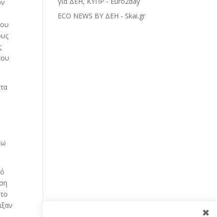
για ΔΕΗ, ΚΥΠΡ - Euro2day
ων
ECO NEWS BY ΔΕΗ - Skai.gr
του
ους
ς
του
 τα
σω
κό
αση
 το
ιξαν