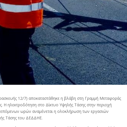
αρασκευής 12/7) αποκαταστάθηκε η βλάβη στη Γραμμή Μεταφοράς
. Η ηλεκτροδότηση στο Δίκτυο Υψηλής Τάσης στην περιοχή
ων επόμενων ωρών αναμένεται η ολοκλήρωση των εργασιών
λής Τάσης του ΔΕΔΔΗΕ.