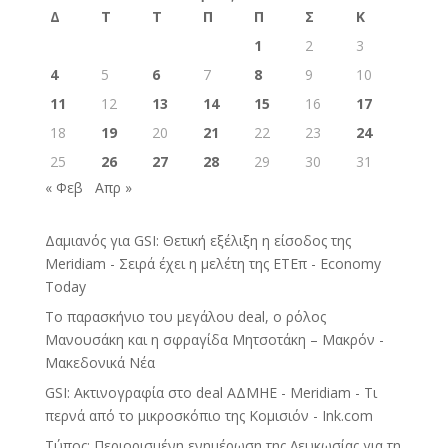
Δ
Τ
Τ
Π
Π
Σ
Κ
1
2
3
4
5
6
7
8
9
10
11
12
13
14
15
16
17
18
19
20
21
22
23
24
25
26
27
28
29
30
31
« Φεβ
Απρ »
Δαμιανός για GSI: Θετική εξέλιξη η είσοδος της
Meridiam - Σειρά έχει η μελέτη της ΕΤΕπ - Economy
Today
Το παρασκήνιο του μεγάλου deal, ο ρόλος
Μανουσάκη και η σφραγίδα Μητσοτάκη – Μακρόν -
Μακεδονικά Νέα
GSI: Ακτινογραφία στο deal ΑΔΜΗΕ - Meridiam - Τι
περνά από το μικροσκόπιο της Κομισιόν - Ink.com
Τύπος: Περιορισμένη ενημέρωση της Λευκωσίας για τη