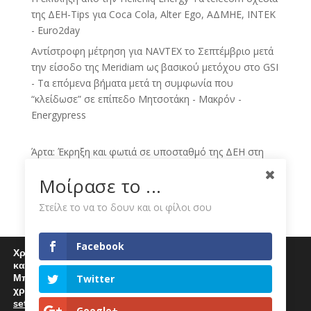
της ΔΕΗ-Tips για Coca Cola, Alter Ego, ΑΔΜΗΕ, ΙΝΤΕΚ
- Euro2day
Αντίστροφη μέτρηση για NAVTEX το Σεπτέμβριο μετά
την είσοδο της Meridiam ως βασικού μετόχου στο GSI
- Τα επόμενα βήματα μετά τη συμφωνία που
“κλείδωσε” σε επίπεδο Μητσοτάκη - Μακρόν -
Energypress
Άρτα: Έκρηξη και φωτιά σε υποσταθμό της ΔΕΗ στη
Γραμμενίτσα – Στο σκοτάδι πολλές περιοχές - Η
Μοίρασε το ...
Εφημερίδα των Συντακτών
Έκρηξη σε υποσταθμό της ΔΕΗ στην Άρτα - Στο
Στείλε το να το δουν και οι φίλοι σου
σκοτάδι πολλές περιοχές - CNN.gr
Άρτα: Χωρίς ηλεκτρικό ρεύμα ορισμένες περιοχές
Facebook
Χρησιμοποιούμε cookies για να σας προσφέρουμε μία
λόγω φωτιάς σε υποσταθμό της ΔΕΗ - neolaia.gr
καλύτερη εμπειρία περιήγησης στον ιστότοπό μας.
Αρτα: Φωτιά σε υποσταθμό της ΔΕΗ - Kathimerini
Μπορείτε να μάθετε περισσότερα για τα cookies που
Twitter
χρησιμοποιούμε
Χωρίς ηλεκτρικό ρεύμα περιοχές στην Άρτα λόγω
settings
.
Επιλέγοντας "Αποδοχή" αποδέχεστε την χρήση
Google+