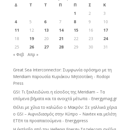
Δ
Τ
Τ
Π
Π
Σ
Κ
1
2
3
4
5
6
7
8
9
10
11
12
13
14
15
16
17
18
19
20
21
22
23
24
25
26
27
28
29
30
31
« Φεβ
Απρ »
Great Sea Interconnector: Συμφωνία ορόσημο με τη
Meridiam παρουσία Κυριάκου Μητσοτάκη - Rodopi
Press
GSI: Τι ξεκλειδώνει η είσοδος της Meridiam – Τα
επόμενα βήματα και τα ανοιχτά μέτωπα - Energymag.gr
Θέλει με χίλια το καλώδιο ο Μακρόν: Σε γαλλικά χέρια
ο GSI – Αιφνιδιασμός στην Κύπρο – Navtex και μελέτη
ΕΤΕπ τα προαπαιτούμενα - Energypress
H έκπληξη από την Helleniq Energy-Τα telecom σχέδια