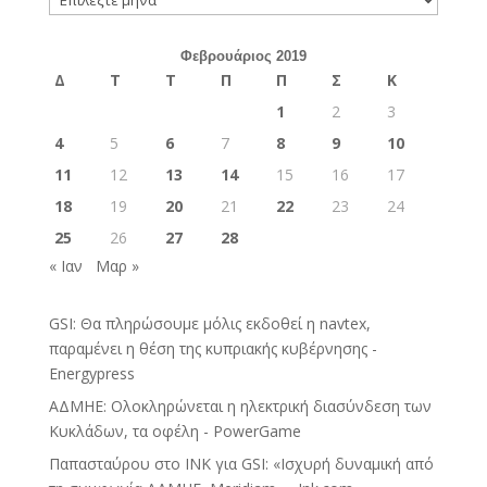
Φεβρουάριος 2019
Δ
Τ
Τ
Π
Π
Σ
Κ
1
2
3
4
5
6
7
8
9
10
11
12
13
14
15
16
17
18
19
20
21
22
23
24
25
26
27
28
« Ιαν
Μαρ »
GSI: Θα πληρώσουμε μόλις εκδοθεί η navtex,
παραμένει η θέση της κυπριακής κυβέρνησης -
Energypress
ΑΔΜΗΕ: Ολοκληρώνεται η ηλεκτρική διασύνδεση των
Κυκλάδων, τα οφέλη - PowerGame
Παπασταύρου στο INK για GSI: «Ισχυρή δυναμική από