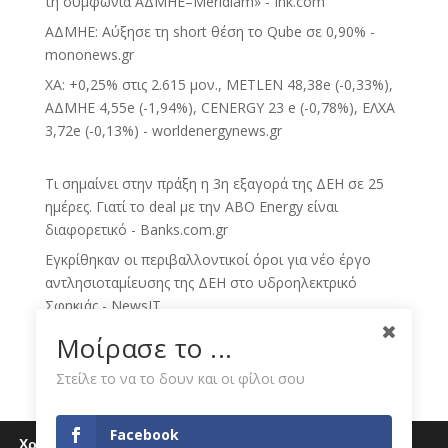
τη συμφωνία ΑΔΜΗΕ–Meridiam» - Ink.com
ΑΔΜΗΕ: Αύξησε τη short θέση το Qube σε 0,90% -
mononews.gr
ΧΑ: +0,25% στις 2.615 μον., METLEN 48,38e (-0,33%),
ΑΔΜΗΕ 4,55e (-1,94%), CENERGY 23 e (-0,78%), ΕΛΧΑ
3,72e (-0,13%) - worldenergynews.gr
Τι σημαίνει στην πράξη η 3η εξαγορά της ΔΕΗ σε 25
ημέρες. Γιατί το deal με την ABO Energy είναι
διαφορετικό - Banks.com.gr
Εγκρίθηκαν οι περιβαλλοντικοί όροι για νέο έργο
αντλησιοταμίευσης της ΔΕΗ στο υδροηλεκτρικό
Σφηκιάς - NewsIT
Δυτική Μακεδονία: Εξελίξεις για το mega data center
Μοίρασε το ...
της ΔΕΗ - tharos.gr
Στείλε το να το δουν και οι φίλοι σου
Σενάρια για εξαγορές ελληνικών τραπεζών, το
πολιτικό ρίσκο θα επανέλθει στην αγορά, τα τρία
«καμπανάκια» για τις αγορές, δυναμική διεθνής
Facebook
Χρησιμοποιούμε cookies για να σας προσφέρουμε μία