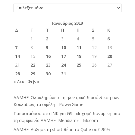
Ιστορικό
Ιανουάριος 2019
Δ
Τ
Τ
Π
Π
Σ
Κ
1
2
3
4
5
6
7
8
9
10
11
12
13
14
15
16
17
18
19
20
21
22
23
24
25
26
27
28
29
30
31
« Δεκ
Φεβ »
ΑΔΜΗΕ: Ολοκληρώνεται η ηλεκτρική διασύνδεση των
Κυκλάδων, τα οφέλη - PowerGame
Παπασταύρου στο INK για GSI: «Ισχυρή δυναμική από
τη συμφωνία ΑΔΜΗΕ–Meridiam» - Ink.com
ΑΔΜΗΕ: Αύξησε τη short θέση το Qube σε 0,90% -