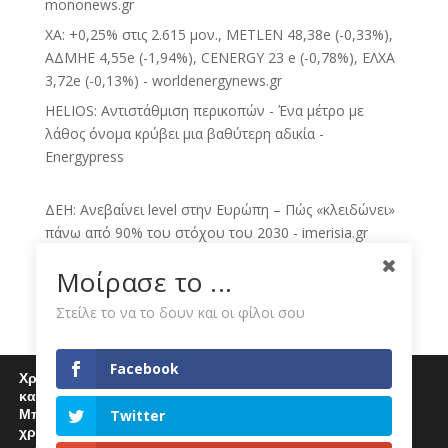
mononews.gr
ΧΑ: +0,25% στις 2.615 μον., METLEN 48,38e (-0,33%),
ΑΔΜΗΕ 4,55e (-1,94%), CENERGY 23 e (-0,78%), ΕΛΧΑ
3,72e (-0,13%) - worldenergynews.gr
HELIOS: Αντιστάθμιση περικοπών - Ένα μέτρο με
λάθος όνομα κρύβει μια βαθύτερη αδικία -
Energypress
ΔΕΗ: Ανεβαίνει level στην Ευρώπη – Πώς «κλειδώνει»
πάνω από 90% του στόχου του 2030 - imerisia.gr
ΔΕΗ: Πατάει γκάζι στις ΑΠΕ, έχει «κλειδώσει» το 81%
Μοίρασε το ...
του στόχου για το 2030 - BusinessDaily
Στείλε το να το δουν και οι φίλοι σου
Τιμολόγια ρεύματος Αυγούστου: Οι χρεώσεις της ΔΕΗ
για πράσινα, μπλε και κίτρινα - Thriassio.gr
ΔΕΗ: Αμετάβλητες οι τιμές του πράσινου τιμολογίου
Facebook
Χρησιμοποιούμε cookies για να σας προσφέρουμε μία
ρεύματος για τον Αύγουστο - CNN.gr
καλύτερη εμπειρία περιήγησης στον ιστότοπό μας.
Μπορείτε να μάθετε περισσότερα για τα cookies που
Twitter
Νέα στρατηγική κίνηση της ΔΕΗ με εξαγορές
χρησιμοποιούμε
θυγατρικών στην Πολωνία και Ουγγαρία -