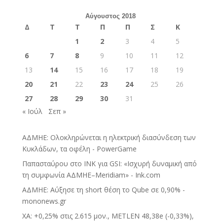
Αύγουστος 2018
Δ
Τ
Τ
Π
Π
Σ
Κ
1
2
3
4
5
6
7
8
9
10
11
12
13
14
15
16
17
18
19
20
21
22
23
24
25
26
27
28
29
30
31
« Ιούλ
Σεπ »
ΑΔΜΗΕ: Ολοκληρώνεται η ηλεκτρική διασύνδεση των
Κυκλάδων, τα οφέλη - PowerGame
Παπασταύρου στο INK για GSI: «Ισχυρή δυναμική από
τη συμφωνία ΑΔΜΗΕ–Meridiam» - Ink.com
ΑΔΜΗΕ: Αύξησε τη short θέση το Qube σε 0,90% -
mononews.gr
ΧΑ: +0,25% στις 2.615 μον., METLEN 48,38e (-0,33%),