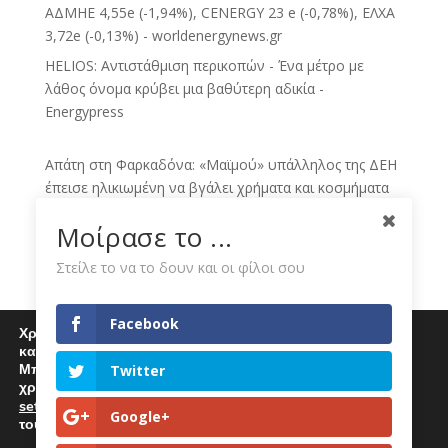
ΑΔΜΗΕ 4,55e (-1,94%), CENERGY 23 e (-0,78%), ΕΛΧΑ
3,72e (-0,13%) - worldenergynews.gr
HELIOS: Αντιστάθμιση περικοπών - Ένα μέτρο με
λάθος όνομα κρύβει μια βαθύτερη αδικία -
Energypress
Απάτη στη Φαρκαδόνα: «Μαϊμού» υπάλληλος της ΔΕΗ
έπεισε ηλικιωμένη να βγάλει χρήματα και κοσμήματα
στην αυλή - TaMeteora.gr
Μοίρασε το ...
Νέα στρατηγική κίνηση της ΔΕΗ με εξαγορές
θυγατρικών στην Πολωνία και Ουγγαρία -
Στείλε το να το δουν και οι φίλοι σου
sofokleous10.gr
Το σήμα από την 3η κίνηση της ΔΕΗ, έρχεται και νέο
Facebook
Χρησιμοποιούμε cookies για να σας προσφέρουμε μία
deal - Euro2day
καλύτερη εμπειρία περιήγησης στον ιστότοπό μας.
Μπορείτε να μάθετε περισσότερα για τα cookies που
Eκρήξεις μέσα στη νύχτα σε υποσταθμό της ΔΕΗ στην
Twitter
χρησιμοποιούμε
Άρτα - Δείτε βίντεο - Skai.gr
settings
.
Επιλέγοντας "Αποδοχή" αποδέχεστε την χρήση
Google+
ECO NEWS BY ΔΕΗ - Skai.gr
τους.