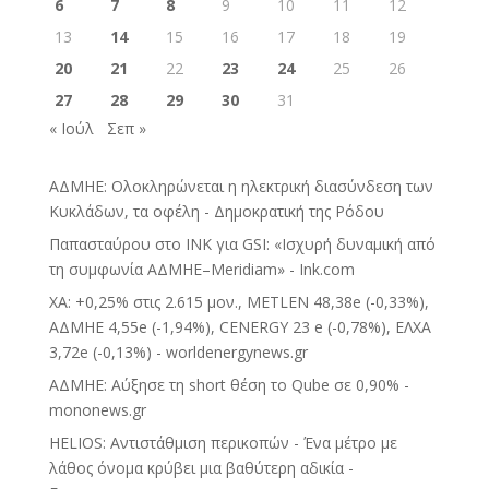
6
7
8
9
10
11
12
13
14
15
16
17
18
19
20
21
22
23
24
25
26
27
28
29
30
31
« Ιούλ
Σεπ »
ΑΔΜΗΕ: Ολοκληρώνεται η ηλεκτρική διασύνδεση των
Κυκλάδων, τα οφέλη - Δημοκρατική της Ρόδου
Παπασταύρου στο INK για GSI: «Ισχυρή δυναμική από
τη συμφωνία ΑΔΜΗΕ–Meridiam» - Ink.com
ΧΑ: +0,25% στις 2.615 μον., METLEN 48,38e (-0,33%),
ΑΔΜΗΕ 4,55e (-1,94%), CENERGY 23 e (-0,78%), ΕΛΧΑ
3,72e (-0,13%) - worldenergynews.gr
ΑΔΜΗΕ: Αύξησε τη short θέση το Qube σε 0,90% -
mononews.gr
HELIOS: Αντιστάθμιση περικοπών - Ένα μέτρο με
λάθος όνομα κρύβει μια βαθύτερη αδικία -