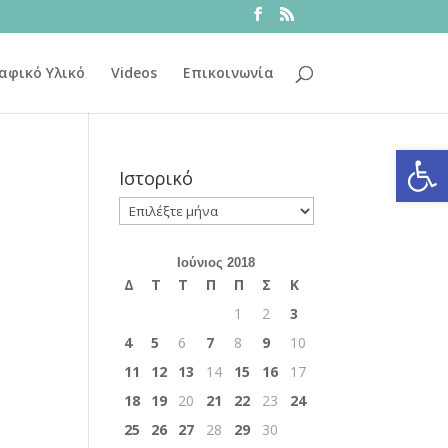
αφικό Υλικό
Videos
Επικοινωνία
Ανοίξτε
Ιστορικό
Ιστορικό
Ιούνιος 2018
Δ
Τ
Τ
Π
Π
Σ
Κ
1
2
3
4
5
6
7
8
9
10
11
12
13
14
15
16
17
18
19
20
21
22
23
24
25
26
27
28
29
30