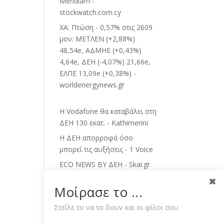
Meridiam -
stockwatch.com.cy
ΧΑ: Πτώση - 0,57% στις 2609
μον: ΜΕΤΛΕΝ (+2,88%)
48,54e, ΑΔΜΗΕ (+0,43%)
4,64e, ΔΕΗ (-4,07%) 21,66e,
ΕΛΠΕ 13,09e (+0,38%) -
worldenergynews.gr
Η Vodafone θα καταβάλει στη
ΔΕΗ 130 εκατ. - Kathimerini
Η ΔΕΗ απορροφά όσο
μπορεί τις αυξήσεις - 1 Voice
ECO NEWS BY ΔΕΗ - Skai.gr
Μυτιληναίος: Τα μηνύματα
Μοίρασε το ...
και τα... fingers crossed-
Τσίπρας: Οι ανεξάρτητοι και
Στείλε το να το δουν και οι φίλοι σου
το χαμηλό μονοψήφιο-Tips