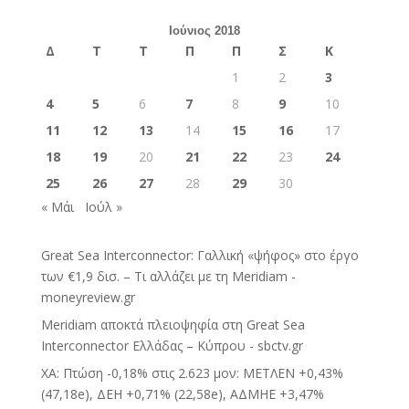
Ιούνιος 2018
Δ
Τ
Τ
Π
Π
Σ
Κ
1
2
3
4
5
6
7
8
9
10
11
12
13
14
15
16
17
18
19
20
21
22
23
24
25
26
27
28
29
30
« Μάι
Ιούλ »
Great Sea Interconnector: Γαλλική «ψήφος» στο έργο
των €1,9 δισ. – Τι αλλάζει με τη Meridiam -
moneyreview.gr
Meridiam αποκτά πλειοψηφία στη Great Sea
Interconnector Ελλάδας – Κύπρου - sbctv.gr
ΧΑ: Πτώση -0,18% στις 2.623 μον: ΜΕΤΛΕΝ +0,43%
(47,18e), ΔΕΗ +0,71% (22,58e), ΑΔΜΗΕ +3,47%