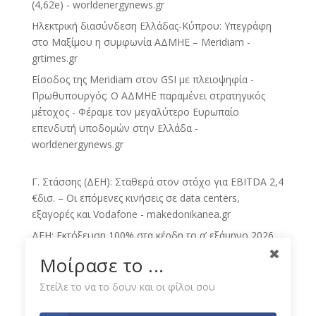
(4,62e) - worldenergynews.gr
Ηλεκτρική διασύνδεση Ελλάδας-Κύπρου: Υπεγράφη
στο Μαξίμου η συμφωνία ΑΔΜΗΕ – Meridiam -
grtimes.gr
Eίσοδος της Meridiam στον GSI με πλειοψηφία -
Πρωθυπουργός: Ο ΑΔΜΗΕ παραμένει στρατηγικός
μέτοχος - Φέραμε τον μεγαλύτερο Ευρωπαίο
επενδυτή υποδομών στην Ελλάδα -
worldenergynews.gr
Γ. Στάσσης (ΔΕΗ): Σταθερά στον στόχο για EBITDA 2,4
€δισ. – Οι επόμενες κινήσεις σε data centers,
εξαγορές και Vodafone - makedonikanea.gr
ΔΕΗ: Εκτόξευση 100% στα κέρδη το α’ εξάμηνο 2026,
στα 400 εκατ. ευρώ – Επιβεβαίωση στόχων από
Μοίρασε το ...
Στάσση (CEO) - bankingnews.gr
Στείλε το να το δουν και οι φίλοι σου
ΔΕΗ προς επενδυτές: Σε τροχιά επίτευξης των στόχων
του 2026 - Συζητήσεις για data center και νέες