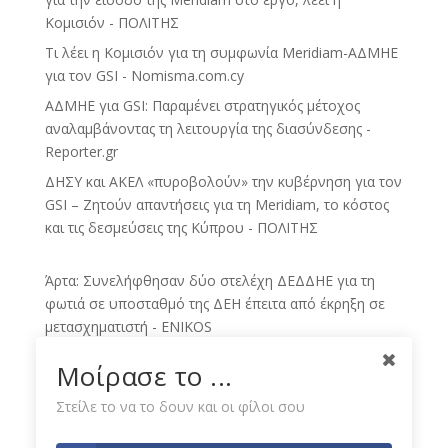
Κομισιόν - ΠΟΛΙΤΗΣ
Τι λέει η Κομισιόν για τη συμφωνία Meridiam-ΑΔΜΗΕ
για τον GSI - Nomisma.com.cy
ΑΔΜΗΕ για GSI: Παραμένει στρατηγικός μέτοχος
αναλαμβάνοντας τη λειτουργία της διασύνδεσης -
Reporter.gr
ΔΗΣΥ και ΑΚΕΛ «πυροβολούν» την κυβέρνηση για τον
GSI – Ζητούν απαντήσεις για τη Meridiam, το κόστος
και τις δεσμεύσεις της Κύπρου - ΠΟΛΙΤΗΣ
Άρτα: Συνελήφθησαν δύο στελέχη ΔΕΔΔΗΕ για τη
φωτιά σε υποσταθμό της ΔΕΗ έπειτα από έκρηξη σε
μετασχηματιστή - ENIKOS
Γενική συνέλευση του Πανελλαδικού Συνταξιούχων
Μοίρασε το ...
ΔΕΗ - eleftheria.gr
Στείλε το να το δουν και οι φίλοι σου
Έντονη αντίδραση των συνταξιούχων ΔΕΗ Π.Ε.
Φλώρινας για την κατεδάφιση των πύργων και των