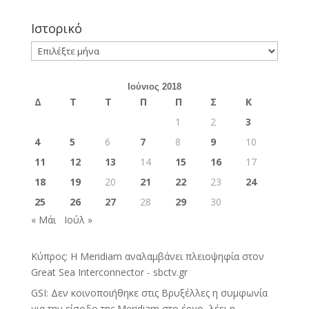
Ιστορικό
Ιστορικό
Ιούνιος 2018
Δ
Τ
Τ
Π
Π
Σ
Κ
1
2
3
4
5
6
7
8
9
10
11
12
13
14
15
16
17
18
19
20
21
22
23
24
25
26
27
28
29
30
« Μάι
Ιούλ »
Κύπρος: Η Meridiam αναλαμβάνει πλειοψηφία στον
Great Sea Interconnector - sbctv.gr
GSI: Δεν κοινοποιήθηκε στις Βρυξέλλες η συμφωνία
για την είσοδο της Meridiam στο έργο, λέει η