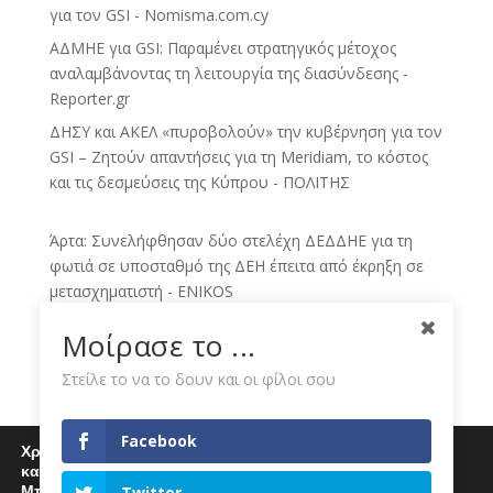
για τον GSI - Nomisma.com.cy
ΑΔΜΗΕ για GSI: Παραμένει στρατηγικός μέτοχος
αναλαμβάνοντας τη λειτουργία της διασύνδεσης -
Reporter.gr
ΔΗΣΥ και ΑΚΕΛ «πυροβολούν» την κυβέρνηση για τον
GSI – Ζητούν απαντήσεις για τη Meridiam, το κόστος
και τις δεσμεύσεις της Κύπρου - ΠΟΛΙΤΗΣ
Άρτα: Συνελήφθησαν δύο στελέχη ΔΕΔΔΗΕ για τη
φωτιά σε υποσταθμό της ΔΕΗ έπειτα από έκρηξη σε
μετασχηματιστή - ENIKOS
Γενική συνέλευση του Πανελλαδικού Συνταξιούχων
Μοίρασε το ...
ΔΕΗ - eleftheria.gr
Στείλε το να το δουν και οι φίλοι σου
Έντονη αντίδραση των συνταξιούχων ΔΕΗ Π.Ε.
Φλώρινας για την κατεδάφιση των πύργων και των
εγκαταστάσεων της ΔΕΗ - neaflorina.gr
Facebook
Χρησιμοποιούμε cookies για να σας προσφέρουμε μία
Χ.Α.: Μοιρασμένο το ταμπλό – Υπεραπόδοση για
καλύτερη εμπειρία περιήγησης στον ιστότοπό μας.
Metlen, «βαρίδια» Viohalco και ΔΕΗ - Business Voice
Μπορείτε να μάθετε περισσότερα για τα cookies που
Twitter