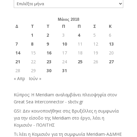
Ιστορικό
Μάιος 2018
Δ
Τ
Τ
Π
Π
Σ
Κ
1
2
3
4
5
6
7
8
9
10
11
12
13
14
15
16
17
18
19
20
21
22
23
24
25
26
27
28
29
30
31
« Απρ
Ιούν »
Κύπρος: Η Meridiam αναλαμβάνει πλειοψηφία στον
Great Sea Interconnector - sbctv.gr
GSI: Δεν κοινοποιήθηκε στις Βρυξέλλες η συμφωνία
για την είσοδο της Meridiam στο έργο, λέει η
Κομισιόν - ΠΟΛΙΤΗΣ
Τι λέει η Κομισιόν για τη συμφωνία Meridiam-ΑΔΜΗΕ