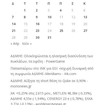
Δ
Τ
Τ
Π
Π
Σ
Κ
1
2
3
4
5
6
7
8
9
10
11
12
13
14
15
16
17
18
19
20
21
22
23
24
25
26
27
28
29
30
31
« Απρ
Ιούν »
ΑΔΜΗΕ: Ολοκληρώνεται η ηλεκτρική διασύνδεση των
Κυκλάδων, τα οφέλη - PowerGame
Παπασταύρου στο INK για GSI: «Ισχυρή δυναμική από
τη συμφωνία ΑΔΜΗΕ–Meridiam» - Ink.com
ΑΔΜΗΕ: Αύξησε τη short θέση το Qube σε 0,90% -
mononews.gr
ΧΑ: +0,25% στις 2.615 μον., METLEN 48,38e (-0,33%),
ΑΔΜΗΕ 4,55e (-1,94%), CENERGY 23 e (-0,78%), ΕΛΧΑ
3,72e (-0,13%) - worldenergynews.gr