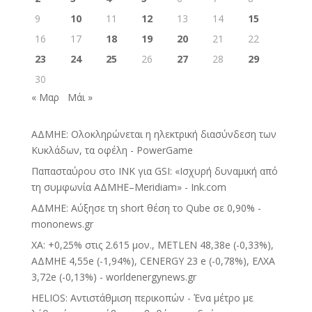
9
10
11
12
13
14
15
16
17
18
19
20
21
22
23
24
25
26
27
28
29
30
« Μαρ
Μάι »
ΑΔΜΗΕ: Ολοκληρώνεται η ηλεκτρική διασύνδεση των
Κυκλάδων, τα οφέλη - PowerGame
Παπασταύρου στο INK για GSI: «Ισχυρή δυναμική από
τη συμφωνία ΑΔΜΗΕ–Meridiam» - Ink.com
ΑΔΜΗΕ: Αύξησε τη short θέση το Qube σε 0,90% -
mononews.gr
ΧΑ: +0,25% στις 2.615 μον., METLEN 48,38e (-0,33%),
ΑΔΜΗΕ 4,55e (-1,94%), CENERGY 23 e (-0,78%), ΕΛΧΑ
3,72e (-0,13%) - worldenergynews.gr
HELIOS: Αντιστάθμιση περικοπών - Ένα μέτρο με