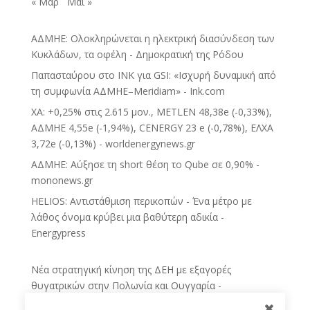
« Μαρ
Μάι »
ΑΔΜΗΕ: Ολοκληρώνεται η ηλεκτρική διασύνδεση των
Κυκλάδων, τα οφέλη - Δημοκρατική της Ρόδου
Παπασταύρου στο INK για GSI: «Ισχυρή δυναμική από
τη συμφωνία ΑΔΜΗΕ–Meridiam» - Ink.com
ΧΑ: +0,25% στις 2.615 μον., METLEN 48,38e (-0,33%),
ΑΔΜΗΕ 4,55e (-1,94%), CENERGY 23 e (-0,78%), ΕΛΧΑ
3,72e (-0,13%) - worldenergynews.gr
ΑΔΜΗΕ: Αύξησε τη short θέση το Qube σε 0,90% -
mononews.gr
HELIOS: Αντιστάθμιση περικοπών - Ένα μέτρο με
λάθος όνομα κρύβει μια βαθύτερη αδικία -
Energypress
Νέα στρατηγική κίνηση της ΔΕΗ με εξαγορές
θυγατρικών στην Πολωνία και Ουγγαρία -
sofokleous10.gr