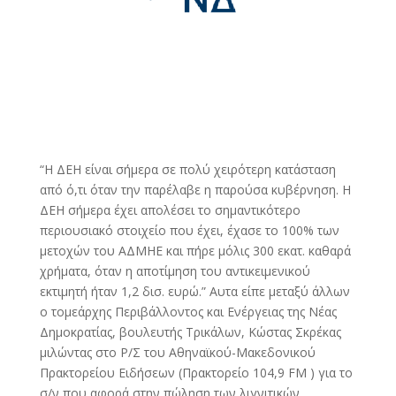
“Η ΔΕΗ είναι σήμερα σε πολύ χειρότερη κατάσταση
από ό,τι όταν την παρέλαβε η παρούσα κυβέρνηση. Η
ΔΕΗ σήμερα έχει απολέσει το σημαντικότερο
περιουσιακό στοιχείο που έχει, έχασε το 100% των
μετοχών του ΑΔΜΗΕ και πήρε μόλις 300 εκατ. καθαρά
χρήματα, όταν η αποτίμηση του αντικειμενικού
εκτιμητή ήταν 1,2 δισ. ευρώ.” Αυτα είπε μεταξύ άλλων
ο τομεάρχης Περιβάλλοντος και Ενέργειας της Νέας
Δημοκρατίας, βουλευτής Τρικάλων, Κώστας Σκρέκας
μιλώντας στο Ρ/Σ του Αθηναϊκού-Μακεδονικού
Πρακτορείου Ειδήσεων (Πρακτορείο 104,9 FM ) για το
σ/ν που αφορά στην πώληση των λιγνιτικών