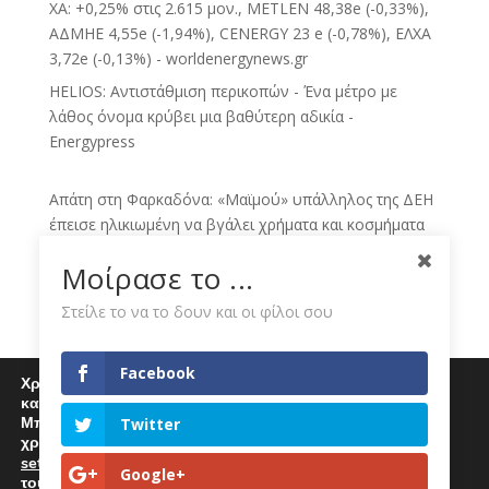
ΧΑ: +0,25% στις 2.615 μον., METLEN 48,38e (-0,33%),
ΑΔΜΗΕ 4,55e (-1,94%), CENERGY 23 e (-0,78%), ΕΛΧΑ
3,72e (-0,13%) - worldenergynews.gr
HELIOS: Αντιστάθμιση περικοπών - Ένα μέτρο με
λάθος όνομα κρύβει μια βαθύτερη αδικία -
Energypress
Απάτη στη Φαρκαδόνα: «Μαϊμού» υπάλληλος της ΔΕΗ
έπεισε ηλικιωμένη να βγάλει χρήματα και κοσμήματα
στην αυλή - TaMeteora.gr
Μοίρασε το ...
Νέα στρατηγική κίνηση της ΔΕΗ με εξαγορές
θυγατρικών στην Πολωνία και Ουγγαρία -
Στείλε το να το δουν και οι φίλοι σου
sofokleous10.gr
Το σήμα από την 3η κίνηση της ΔΕΗ, έρχεται και νέο
Facebook
Χρησιμοποιούμε cookies για να σας προσφέρουμε μία
deal - Euro2day
καλύτερη εμπειρία περιήγησης στον ιστότοπό μας.
Μπορείτε να μάθετε περισσότερα για τα cookies που
Eκρήξεις μέσα στη νύχτα σε υποσταθμό της ΔΕΗ στην
Twitter
χρησιμοποιούμε
Άρτα - Δείτε βίντεο - Skai.gr
settings
.
Επιλέγοντας "Αποδοχή" αποδέχεστε την χρήση
Google+
ECO NEWS BY ΔΕΗ - Skai.gr
τους.