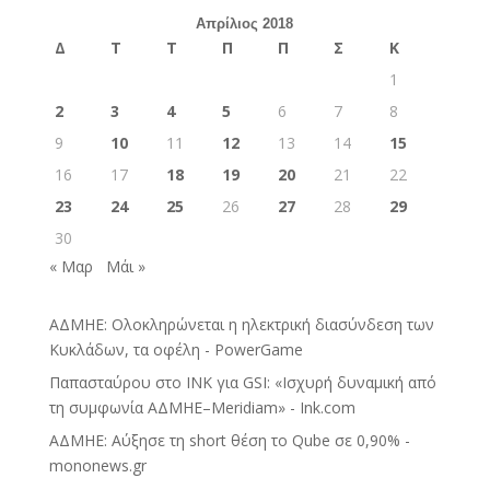
Απρίλιος 2018
Δ
Τ
Τ
Π
Π
Σ
Κ
1
2
3
4
5
6
7
8
9
10
11
12
13
14
15
16
17
18
19
20
21
22
23
24
25
26
27
28
29
30
« Μαρ
Μάι »
ΑΔΜΗΕ: Ολοκληρώνεται η ηλεκτρική διασύνδεση των
Κυκλάδων, τα οφέλη - PowerGame
Παπασταύρου στο INK για GSI: «Ισχυρή δυναμική από
τη συμφωνία ΑΔΜΗΕ–Meridiam» - Ink.com
ΑΔΜΗΕ: Αύξησε τη short θέση το Qube σε 0,90% -
mononews.gr