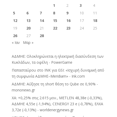
1
2
3
4
5
6
7
8
9
10
11
12
13
14
15
16
17
18
19
20
21
22
23
24
25
26
27
28
« Ιαν
Μαρ »
ΑΔΜΗΕ: Ολοκληρώνεται η ηλεκτρική διασύνδεση των
Κυκλάδων, τα οφέλη - PowerGame
Παπασταύρου στο INK για GSI: «Ισχυρή δυναμική από
τη συμφωνία ΑΔΜΗΕ–Meridiam» - Ink.com
ΑΔΜΗΕ: Αύξησε τη short θέση το Qube σε 0,90% -
mononews.gr
ΧΑ: +0,25% στις 2.615 μον., METLEN 48,38e (-0,33%),
ΑΔΜΗΕ 4,55e (-1,94%), CENERGY 23 e (-0,78%), ΕΛΧΑ
3,72e (-0,13%) - worldenergynews.gr