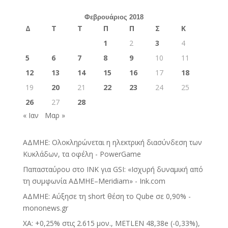
Φεβρουάριος 2018
Δ
Τ
Τ
Π
Π
Σ
Κ
1
2
3
4
5
6
7
8
9
10
11
12
13
14
15
16
17
18
19
20
21
22
23
24
25
26
27
28
« Ιαν
Μαρ »
ΑΔΜΗΕ: Ολοκληρώνεται η ηλεκτρική διασύνδεση των
Κυκλάδων, τα οφέλη - PowerGame
Παπασταύρου στο INK για GSI: «Ισχυρή δυναμική από
τη συμφωνία ΑΔΜΗΕ–Meridiam» - Ink.com
ΑΔΜΗΕ: Αύξησε τη short θέση το Qube σε 0,90% -
mononews.gr
ΧΑ: +0,25% στις 2.615 μον., METLEN 48,38e (-0,33%),