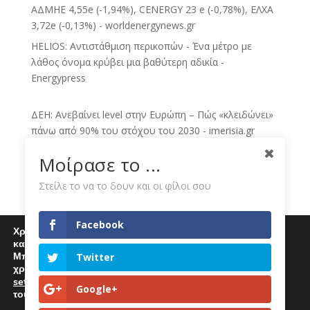
ΑΔΜΗΕ 4,55e (-1,94%), CENERGY 23 e (-0,78%), ΕΛΧΑ
3,72e (-0,13%) - worldenergynews.gr
HELIOS: Αντιστάθμιση περικοπών - Ένα μέτρο με
λάθος όνομα κρύβει μια βαθύτερη αδικία -
Energypress
ΔΕΗ: Ανεβαίνει level στην Ευρώπη – Πώς «κλειδώνει»
πάνω από 90% του στόχου του 2030 - imerisia.gr
ΔΕΗ: Πατάει γκάζι στις ΑΠΕ, έχει «κλειδώσει» το 81%
Μοίρασε το ...
του στόχου για το 2030 - BusinessDaily
Στείλε το να το δουν και οι φίλοι σου
Τιμολόγια ρεύματος Αυγούστου: Οι χρεώσεις της ΔΕΗ
για πράσινα, μπλε και κίτρινα - Thriassio.gr
Facebook
ΔΕΗ: Αμετάβλητες οι τιμές του πράσινου τιμολογίου
Χρησιμοποιούμε cookies για να σας προσφέρουμε μία
ρεύματος για τον Αύγουστο - CNN.gr
καλύτερη εμπειρία περιήγησης στον ιστότοπό μας.
Μπορείτε να μάθετε περισσότερα για τα cookies που
Twitter
Νέα στρατηγική κίνηση της ΔΕΗ με εξαγορές
χρησιμοποιούμε
θυγατρικών στην Πολωνία και Ουγγαρία -
settings
.
Επιλέγοντας "Αποδοχή" αποδέχεστε την χρήση
Google+
sofokleous10.gr
τους.