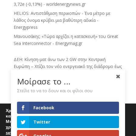
3,72e (-0,13%) - worldenergynews.gr
HELIOS: Αντιστάθμιση περικοπών - Ένα μέτρο με
λάθος όνομα κρύβει μια βαθύτερη αδικία -
Energypress
Μανουσάκης: «Τώρα αρχίζει η κατασκευή» του Great
Sea Interconnector - Energymag.gr
ΔΕΗ: Κίνηση-ματ άνω των 2 GW στην Κεντρική
Ευρώπη – Χτίζει τον νέο ενεργειακό της διάδρομο έως
το 2030 - sofokleous10.gr
Μοίρασε το ...
ΔΕΗ: Νέα συμφωνία για ΑΠΕ άνω των 2 GW στην
Πολωνία και την Ουγγαρία - sofokleous10.gr
Στείλε το να το δουν και οι φίλοι σου
ΔΕΗ: νέο άλμα με χαρτοφυλάκιο ΑΠΕ άνω των 2 GW -
toManifesto.gr
Facebook
Χρησιμοποιούμε cookies για να σας προσφέρουμε μία
Πολωνία – Ουγγαρία: Η ΔΕΗ χτίζει πράσινο
καλύτερη εμπειρία περιήγησης στον ιστότοπό μας.
χαρτοφυλάκιο 2 GW - sbctv.gr
Μπορείτε να μάθετε περισσότερα για τα cookies που
Twitter
χρησιμοποιούμε
ΔΕΗ: Εξαγοράζει χαρτοφυλάκιο ΑΠΕ άνω των 2 GW σε
settings
.
Επιλέγοντας "Αποδοχή" αποδέχεστε την χρήση
Google+