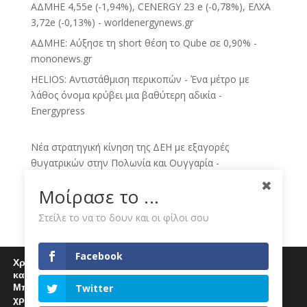
ΑΔΜΗΕ 4,55e (-1,94%), CENERGY 23 e (-0,78%), ΕΛΧΑ
3,72e (-0,13%) - worldenergynews.gr
ΑΔΜΗΕ: Αύξησε τη short θέση το Qube σε 0,90% -
mononews.gr
HELIOS: Αντιστάθμιση περικοπών - Ένα μέτρο με
λάθος όνομα κρύβει μια βαθύτερη αδικία -
Energypress
Νέα στρατηγική κίνηση της ΔΕΗ με εξαγορές
θυγατρικών στην Πολωνία και Ουγγαρία -
sofokleous10.gr
Μοίρασε το ...
ECO NEWS BY ΔΕΗ - Skai.gr
Στείλε το να το δουν και οι φίλοι σου
ΔΕΗ: Νέο deal για ΑΠΕ άνω των 2 GW σε Πολωνία και
Ουγγαρία - Dnews
Ομιλος ΔΕΗ: Νέα συμφωνία για χαρτοφυλάκιο έργων
Facebook
Χρησιμοποιούμε cookies για να σας προσφέρουμε μία
ΑΠΕ άνω των 2 GW - Kathimerini
καλύτερη εμπειρία περιήγησης στον ιστότοπό μας.
Μπορείτε να μάθετε περισσότερα για τα cookies που
Twitter
ΔΕΗ: Κίνηση-ματ άνω των 2 GW στην Κεντρική
χρησιμοποιούμε