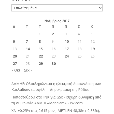
Ιστορικό
Νοέμβριος 2017
Δ
Τ
Τ
Π
Π
Σ
Κ
1
2
3
4
5
6
7
8
9
10
11
12
13
14
15
16
17
18
19
20
21
22
23
24
25
26
27
28
29
30
« Οκτ
Δεκ »
ΑΔΜΗΕ: Ολοκληρώνεται η ηλεκτρική διασύνδεση των
Κυκλάδων, τα οφέλη - Δημοκρατική της Ρόδου
Παπασταύρου στο INK για GSI: «Ισχυρή δυναμική από
τη συμφωνία ΑΔΜΗΕ–Meridiam» - Ink.com
ΧΑ: +0,25% στις 2.615 μον., METLEN 48,38e (-0,33%),