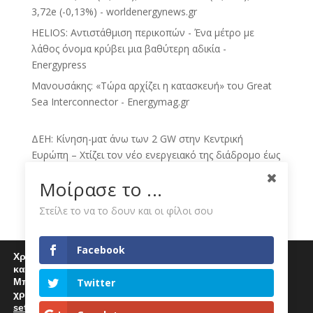
3,72e (-0,13%) - worldenergynews.gr
HELIOS: Αντιστάθμιση περικοπών - Ένα μέτρο με
λάθος όνομα κρύβει μια βαθύτερη αδικία -
Energypress
Μανουσάκης: «Τώρα αρχίζει η κατασκευή» του Great
Sea Interconnector - Energymag.gr
ΔΕΗ: Κίνηση-ματ άνω των 2 GW στην Κεντρική
Ευρώπη – Χτίζει τον νέο ενεργειακό της διάδρομο έως
το 2030 - sofokleous10.gr
Μοίρασε το ...
ΔΕΗ: Νέα συμφωνία για ΑΠΕ άνω των 2 GW στην
Πολωνία και την Ουγγαρία - sofokleous10.gr
Στείλε το να το δουν και οι φίλοι σου
ΔΕΗ: νέο άλμα με χαρτοφυλάκιο ΑΠΕ άνω των 2 GW -
toManifesto.gr
Facebook
Χρησιμοποιούμε cookies για να σας προσφέρουμε μία
Πολωνία – Ουγγαρία: Η ΔΕΗ χτίζει πράσινο
καλύτερη εμπειρία περιήγησης στον ιστότοπό μας.
Μπορείτε να μάθετε περισσότερα για τα cookies που
χαρτοφυλάκιο 2 GW - sbctv.gr
Twitter
χρησιμοποιούμε
ΔΕΗ: Εξαγοράζει χαρτοφυλάκιο ΑΠΕ άνω των 2 GW σε
settings
.
Επιλέγοντας "Αποδοχή" αποδέχεστε την χρήση