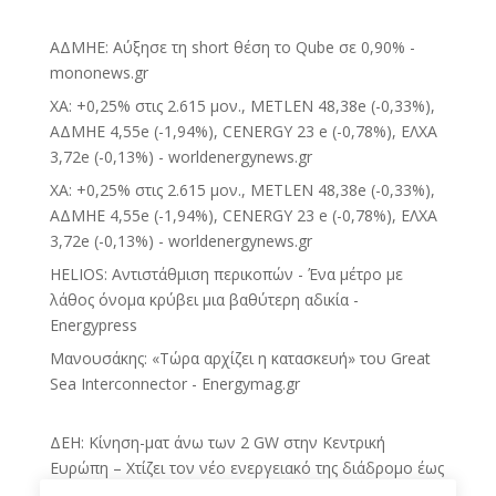
ΑΔΜΗΕ: Αύξησε τη short θέση το Qube σε 0,90% -
mononews.gr
ΧΑ: +0,25% στις 2.615 μον., METLEN 48,38e (-0,33%),
ΑΔΜΗΕ 4,55e (-1,94%), CENERGY 23 e (-0,78%), ΕΛΧΑ
3,72e (-0,13%) - worldenergynews.gr
ΧΑ: +0,25% στις 2.615 μον., METLEN 48,38e (-0,33%),
ΑΔΜΗΕ 4,55e (-1,94%), CENERGY 23 e (-0,78%), ΕΛΧΑ
3,72e (-0,13%) - worldenergynews.gr
HELIOS: Αντιστάθμιση περικοπών - Ένα μέτρο με
λάθος όνομα κρύβει μια βαθύτερη αδικία -
Energypress
Μανουσάκης: «Τώρα αρχίζει η κατασκευή» του Great
Sea Interconnector - Energymag.gr
ΔΕΗ: Κίνηση-ματ άνω των 2 GW στην Κεντρική
Ευρώπη – Χτίζει τον νέο ενεργειακό της διάδρομο έως
το 2030 - sofokleous10.gr