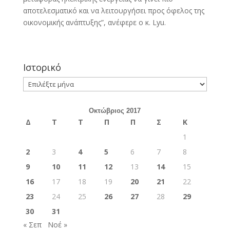
αποτελεσματικό και να λειτουργήσει προς όφελος της
οικονομικής ανάπτυξης”, ανέφερε ο κ. Lyu.
Ιστορικό
Ιστορικό
Οκτώβριος 2017
Δ
Τ
Τ
Π
Π
Σ
Κ
1
2
3
4
5
6
7
8
9
10
11
12
13
14
15
16
17
18
19
20
21
22
23
24
25
26
27
28
29
30
31
« Σεπ
Νοέ »