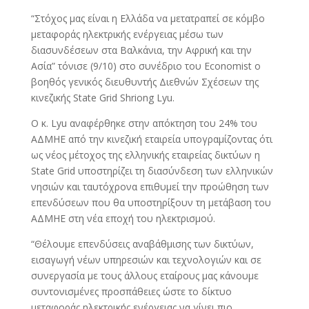
“Στόχος μας είναι η Ελλάδα να μετατραπεί σε κόμβο
μεταφοράς ηλεκτρικής ενέργειας μέσω των
διασυνδέσεων στα Βαλκάνια, την Αφρική και την
Ασία” τόνισε (9/10) στο συνέδριο του Economist ο
βοηθός γενικός διευθυντής Διεθνών Σχέσεων της
κινεζικής State Grid Shriong Lyu.
Ο κ. Lyu αναφέρθηκε στην απόκτηση του 24% του
ΑΔΜΗΕ από την κινεζική εταιρεία υπογραμίζοντας ότι
ως νέος μέτοχος της ελληνικής εταιρείας δικτύων η
State Grid υποστηρίζει τη διασύνδεση των ελληνικών
νησιών και ταυτόχρονα επιθυμεί την προώθηση των
επενδύσεων που θα υποστηρίξουν τη μετάβαση του
ΑΔΜΗΕ στη νέα εποχή του ηλεκτρισμού.
“Θέλουμε επενδύσεις αναβάθμισης των δικτύων,
εισαγωγή νέων υπηρεσιών και τεχνολογιών και σε
συνεργασία με τους άλλους εταίρους μας κάνουμε
συντονισμένες προσπάθειες ώστε το δίκτυο
μεταφοράς ηλεκτρικής ενέργειας να γίνει πιο