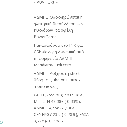
« Αυγ
Οκτ »
ΑΔΜΗΕ: Ολοκληρώνεται η
ηλεκτρική διασύνδεση των
Κυκλάδων, τα οφέλη -
PowerGame
Παπασταύρου στο INK για
GSI: «Ισχυρή δυναμική από
τη συμφωνία ΑΔΜΗΕ–
Meridiam» - Ink.com
ΑΔΜΗΕ: Αύξησε τη short
θέση το Qube σε 0,90% -
mononews.gr
ΧΑ: +0,25% στις 2.615 μον.,
METLEN 48,38e (-0,33%),
ΑΔΜΗΕ 4,55e (-1,94%),
CENERGY 23 e (-0,78%), ΕΛΧΑ
3,72e (-0,13%) -
δω