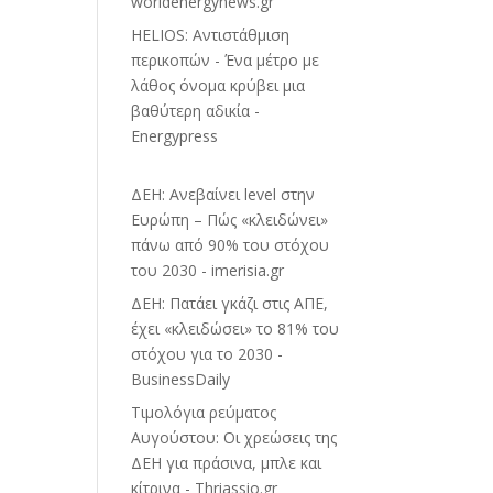
worldenergynews.gr
HELIOS: Αντιστάθμιση
περικοπών - Ένα μέτρο με
λάθος όνομα κρύβει μια
βαθύτερη αδικία -
Energypress
ΔΕΗ: Ανεβαίνει level στην
Ευρώπη – Πώς «κλειδώνει»
πάνω από 90% του στόχου
του 2030 - imerisia.gr
ΔΕΗ: Πατάει γκάζι στις ΑΠΕ,
έχει «κλειδώσει» το 81% του
στόχου για το 2030 -
BusinessDaily
Τιμολόγια ρεύματος
Αυγούστου: Οι χρεώσεις της
ΔΕΗ για πράσινα, μπλε και
κίτρινα - Thriassio.gr