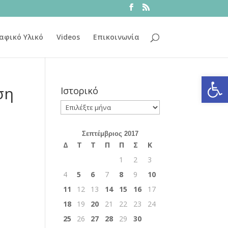
αφικό Υλικό
Videos
Επικοινωνία
Ανοίξτε
ση
Ιστορικό
Ιστορικό
Σεπτέμβριος 2017
Δ
Τ
Τ
Π
Π
Σ
Κ
1
2
3
4
5
6
7
8
9
10
11
12
13
14
15
16
17
18
19
20
21
22
23
24
25
26
27
28
29
30