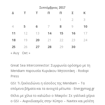
Σεπτέμβριος 2017
Δ
Τ
Τ
Π
Π
Σ
Κ
1
2
3
4
5
6
7
8
9
10
11
12
13
14
15
16
17
18
19
20
21
22
23
24
25
26
27
28
29
30
« Αυγ
Οκτ »
Great Sea Interconnector: Συμφωνία ορόσημο με τη
Meridiam παρουσία Κυριάκου Μητσοτάκη - Rodopi
Press
GSI: Τι ξεκλειδώνει η είσοδος της Meridiam – Τα
επόμενα βήματα και τα ανοιχτά μέτωπα - Energymag.gr
Θέλει με χίλια το καλώδιο ο Μακρόν: Σε γαλλικά χέρια
ο GSI – Αιφνιδιασμός στην Κύπρο – Navtex και μελέτη