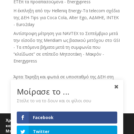
ΕΤΕπ τα προαπαιτούμενα - Energypress
H έκπληξη από την Helleniq Energy-Τα telecom σχέδια
της ΔΕΗ-Tips για Coca Cola, Alter Ego, ΑΔΜΗΕ, ΙΝΤΕΚ
- Euro2day
Αντίστροφη μέτρηση για NAVTEX το Σεπτέμβριο μετά
την είσοδο της Meridiam ως βασικού μετόχου στο GSI
- Τα επόμενα βήματα μετά τη συμφωνία που
“κλείδωσε” σε επίπεδο Μητσοτάκη - Μακρόν -
Energypress
Άρτα: Έκρηξη και φωτιά σε υποσταθμό της ΔΕΗ στη
Γραμμενίτσα – Στο σκοτάδι πολλές περιοχές - Η
Μοίρασε το ...
Εφημερίδα των Συντακτών
Έκρηξη σε υποσταθμό της ΔΕΗ στην Άρτα - Στο
Στείλε το να το δουν και οι φίλοι σου
σκοτάδι πολλές περιοχές - CNN.gr
Άρτα: Χωρίς ηλεκτρικό ρεύμα ορισμένες περιοχές
Facebook
Χρησιμοποιούμε cookies για να σας προσφέρουμε μία
λόγω φωτιάς σε υποσταθμό της ΔΕΗ - neolaia.gr
καλύτερη εμπειρία περιήγησης στον ιστότοπό μας.
Αρτα: Φωτιά σε υποσταθμό της ΔΕΗ - Kathimerini
Μπορείτε να μάθετε περισσότερα για τα cookies που
Twitter