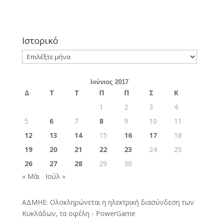
Ιστορικό
Ιστορικό
Ιούνιος 2017
Δ
Τ
Τ
Π
Π
Σ
Κ
1
2
3
4
5
6
7
8
9
10
11
12
13
14
15
16
17
18
19
20
21
22
23
24
25
26
27
28
29
30
« Μάι
Ιούλ »
ΑΔΜΗΕ: Ολοκληρώνεται η ηλεκτρική διασύνδεση των
Κυκλάδων, τα οφέλη - PowerGame