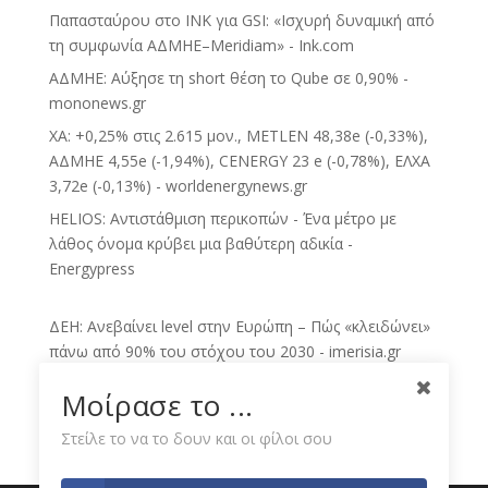
Παπασταύρου στο INK για GSI: «Ισχυρή δυναμική από
τη συμφωνία ΑΔΜΗΕ–Meridiam» - Ink.com
ΑΔΜΗΕ: Αύξησε τη short θέση το Qube σε 0,90% -
mononews.gr
ΧΑ: +0,25% στις 2.615 μον., METLEN 48,38e (-0,33%),
ΑΔΜΗΕ 4,55e (-1,94%), CENERGY 23 e (-0,78%), ΕΛΧΑ
3,72e (-0,13%) - worldenergynews.gr
HELIOS: Αντιστάθμιση περικοπών - Ένα μέτρο με
λάθος όνομα κρύβει μια βαθύτερη αδικία -
Energypress
ΔΕΗ: Ανεβαίνει level στην Ευρώπη – Πώς «κλειδώνει»
πάνω από 90% του στόχου του 2030 - imerisia.gr
ΔΕΗ: Πατάει γκάζι στις ΑΠΕ, έχει «κλειδώσει» το 81%
Μοίρασε το ...
του στόχου για το 2030 - BusinessDaily
Στείλε το να το δουν και οι φίλοι σου
Τιμολόγια ρεύματος Αυγούστου: Οι χρεώσεις της ΔΕΗ
για πράσινα, μπλε και κίτρινα - Thriassio.gr