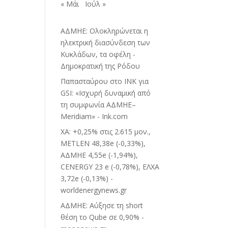
« Μάι
Ιούλ »
ΑΔΜΗΕ: Ολοκληρώνεται η
ηλεκτρική διασύνδεση των
Κυκλάδων, τα οφέλη -
Δημοκρατική της Ρόδου
Παπασταύρου στο INK για
GSI: «Ισχυρή δυναμική από
τη συμφωνία ΑΔΜΗΕ–
Meridiam» - Ink.com
ΧΑ: +0,25% στις 2.615 μον.,
METLEN 48,38e (-0,33%),
ΑΔΜΗΕ 4,55e (-1,94%),
CENERGY 23 e (-0,78%), ΕΛΧΑ
3,72e (-0,13%) -
worldenergynews.gr
ΑΔΜΗΕ: Αύξησε τη short
θέση το Qube σε 0,90% -