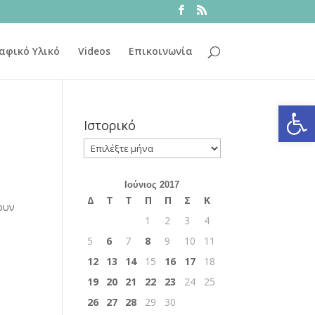
αφικό Υλικό
Videos
Επικοινωνία
Ανοίξτε
Ιστορικό
Ιστορικό
Ιούνιος 2017
Δ
Τ
Τ
Π
Π
Σ
Κ
ουν
1
2
3
4
5
6
7
8
9
10
11
12
13
14
15
16
17
18
19
20
21
22
23
24
25
26
27
28
29
30