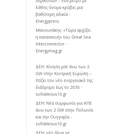
περικοπών - Ένα μέτρο με
λάθος όνομα κρύβει μια
βαθύτερη αδικία -
Energypress
Μανουσάκης: «Τώρα αρχίζει
η κατασκευή» του Great Sea
Interconnector -
Energymag.gr
ΔΕΗ: Κίνηση-ματ άνω των 2
GW στην Κεντρική Ευρώπη –
Χτίζει τον νέο ενεργειακό της
διάδρομο έως το 2030 -
sofokleous10.gr
ΔΕΗ: Νέα συμφωνία για ΑΠΕ
άνω των 2 GW στην Πολωνία
και την Ουγγαρία -
sofokleous10.gr
ΔΕΗ: νέο άλμα με