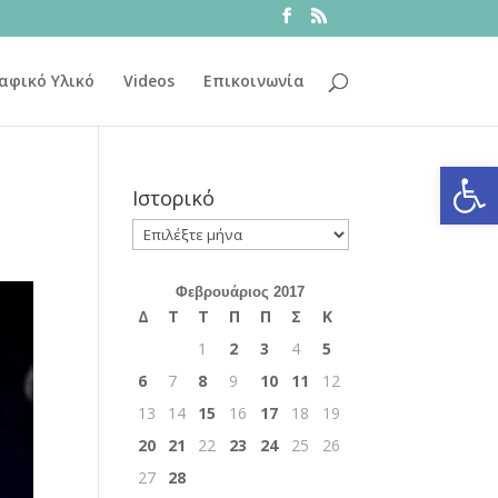
αφικό Υλικό
Videos
Επικοινωνία
Ανοίξτε
Ιστορικό
Ιστορικό
Φεβρουάριος 2017
Δ
Τ
Τ
Π
Π
Σ
Κ
1
2
3
4
5
6
7
8
9
10
11
12
13
14
15
16
17
18
19
20
21
22
23
24
25
26
27
28