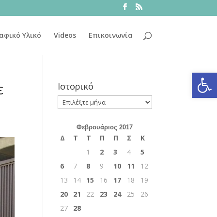
αφικό Υλικό
Videos
Επικοινωνία
Ανοίξτε
ε
Ιστορικό
Ιστορικό
Φεβρουάριος 2017
Δ
Τ
Τ
Π
Π
Σ
Κ
1
2
3
4
5
6
7
8
9
10
11
12
13
14
15
16
17
18
19
20
21
22
23
24
25
26
27
28