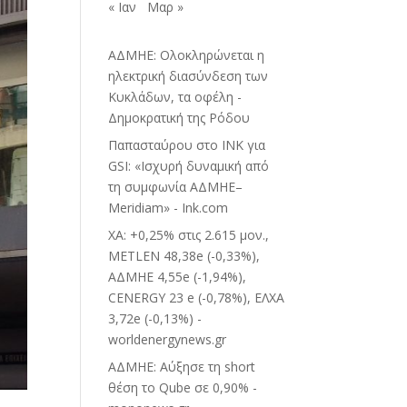
« Ιαν
Μαρ »
ΑΔΜΗΕ: Ολοκληρώνεται η
ηλεκτρική διασύνδεση των
Κυκλάδων, τα οφέλη -
Δημοκρατική της Ρόδου
Παπασταύρου στο INK για
GSI: «Ισχυρή δυναμική από
τη συμφωνία ΑΔΜΗΕ–
Meridiam» - Ink.com
ΧΑ: +0,25% στις 2.615 μον.,
METLEN 48,38e (-0,33%),
ΑΔΜΗΕ 4,55e (-1,94%),
CENERGY 23 e (-0,78%), ΕΛΧΑ
3,72e (-0,13%) -
worldenergynews.gr
ΑΔΜΗΕ: Αύξησε τη short
θέση το Qube σε 0,90% -