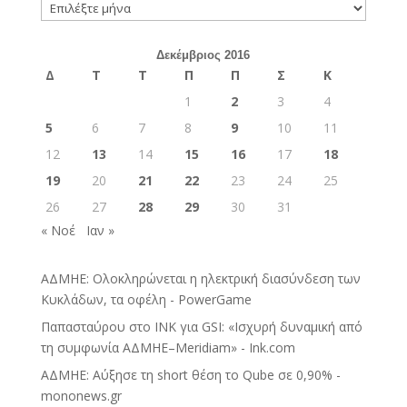
Ιστορικό
Δεκέμβριος 2016
Δ
Τ
Τ
Π
Π
Σ
Κ
1
2
3
4
5
6
7
8
9
10
11
12
13
14
15
16
17
18
19
20
21
22
23
24
25
26
27
28
29
30
31
« Νοέ
Ιαν »
ΑΔΜΗΕ: Ολοκληρώνεται η ηλεκτρική διασύνδεση των
Κυκλάδων, τα οφέλη - PowerGame
Παπασταύρου στο INK για GSI: «Ισχυρή δυναμική από
τη συμφωνία ΑΔΜΗΕ–Meridiam» - Ink.com
ΑΔΜΗΕ: Αύξησε τη short θέση το Qube σε 0,90% -
mononews.gr