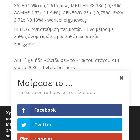
ΧΑ: +0,25% στις 2.615 μον., METLEN 48,38e (-0,33%),
ΑΔΜΗΕ 4,55e (-1,94%), CENERGY 23 e (-0,78%), ΕΛΧΑ
3,72e (-0,13%) - worldenergynews.gr
HELIOS: Αντιστάθμιση περικοπών - Ένα μέτρο με
λάθος όνομα κρύβει μια βαθύτερη αδικία -
Energypress
ΔΕΗ: Έχει ήδη «κλειδώσει» το 81% του στόχου ΑΠΕ
για το 2030 - thetotalbusiness
«Θεία, από τη ΔΕΗ είμαστε»: Πώς θα καταλάβετε αν
Μοίρασε το ...
είναι πραγματικός καταμετρητής (video) - Mesogeios
TV
Στείλε το να το δουν και οι φίλοι σου
ΔΕΗ: Ανεβαίνει level στην Ευρώπη – Πώς «κλειδώνει»
πάνω από 90% του στόχου του 2030 - Ημερησία
Facebook
Χρησιμοποιούμε cookies για να σας προσφέρουμε μία
ΔΕΗ: Πατάει γκάζι στις ΑΠΕ, έχει «κλειδώσει» το 81%
καλύτερη εμπειρία περιήγησης στον ιστότοπό μας.
Μπορείτε να μάθετε περισσότερα για τα cookies που
του στόχου για το 2030 - BusinessDaily
Twitter
χρησιμοποιούμε
Τιμολόγια ρεύματος Αυγούστου: Οι χρεώσεις της ΔΕΗ
settings
.
Επιλέγοντας "Αποδοχή" αποδέχεστε την χρήση
Google+