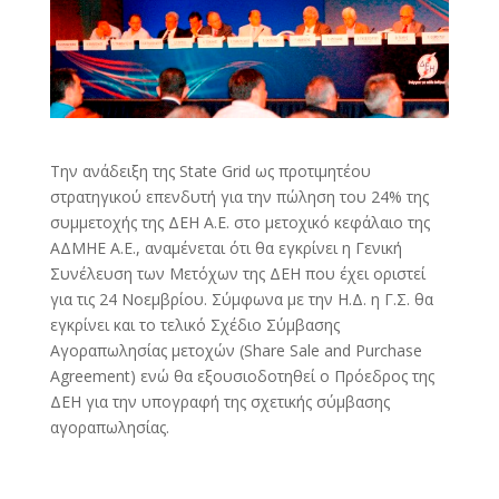
Την ανάδειξη της State Grid ως προτιμητέου
στρατηγικού επενδυτή για την πώληση του 24% της
συμμετοχής της ΔΕΗ A.E. στο μετοχικό κεφάλαιο της
ΑΔΜΗΕ Α.Ε., αναμένεται ότι θα εγκρίνει η Γενική
Συνέλευση των Μετόχων της ΔΕΗ που έχει οριστεί
για τις 24 Νοεμβρίου. Σύμφωνα με την Η.Δ. η Γ.Σ. θα
εγκρίνει και το τελικό Σχέδιο Σύμβασης
Αγοραπωλησίας μετοχών (Share Sale and Purchase
Agreement) ενώ θα εξουσιοδοτηθεί ο Πρόεδρος της
ΔΕΗ για την υπογραφή της σχετικής σύμβασης
αγοραπωλησίας.