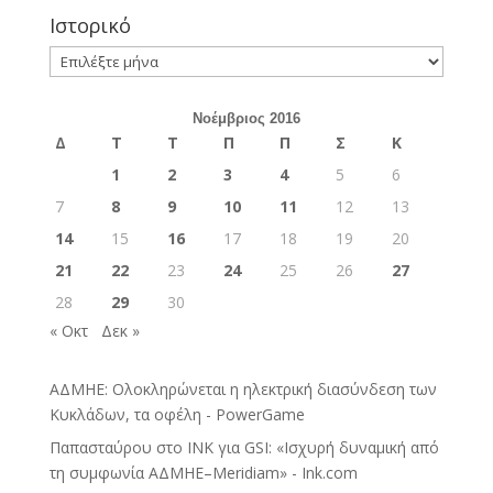
Ιστορικό
Ιστορικό
Νοέμβριος 2016
Δ
Τ
Τ
Π
Π
Σ
Κ
1
2
3
4
5
6
7
8
9
10
11
12
13
14
15
16
17
18
19
20
21
22
23
24
25
26
27
28
29
30
« Οκτ
Δεκ »
ΑΔΜΗΕ: Ολοκληρώνεται η ηλεκτρική διασύνδεση των
Κυκλάδων, τα οφέλη - PowerGame
Παπασταύρου στο INK για GSI: «Ισχυρή δυναμική από
τη συμφωνία ΑΔΜΗΕ–Meridiam» - Ink.com