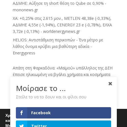
ΑΔΜΗΕ: Αύξησε τη short θέση το Qube σε 0,90% -
mononews.gr
ΧΑ: +0,25% στις 2.615 μον., METLEN 48,38e (-0,33%),
ΑΔΜΗΕ 4,55e (-1,94%), CENERGY 23 e (-0,78%), ΕΛΧΑ
3,72e (-0,13%) - worldenergynews.gr
HELIOS: Αντιστάθμιση περικοπών - Ένα μέτρο με
λάθος όνομα κρύβει μια βαθύτερη αδικία -
Energypress
Απάτη στη Φαρκαδόνα: «Μαϊμού» υπάλληλος της ΔΕΗ
έπεισε ηλικιωμένη να βγάλει χρήματα και κοσμήματα
στην αυλή - TaMeteora.gr
Μοίρασε το ...
Νέα στρατηγική κίνηση της ΔΕΗ με εξαγορές
θυγατρικών στην Πολωνία και Ουγγαρία -
Στείλε το να το δουν και οι φίλοι σου
sofokleous10.gr
Το σήμα από την 3η κίνηση της ΔΕΗ, έρχεται και νέο
Facebook
Χρησιμοποιούμε cookies για να σας προσφέρουμε μία
deal - Euro2day
καλύτερη εμπειρία περιήγησης στον ιστότοπό μας.
Μπορείτε να μάθετε περισσότερα για τα cookies που
Twitter
Eκρήξεις μέσα στη νύχτα σε υποσταθμό της ΔΕΗ στην