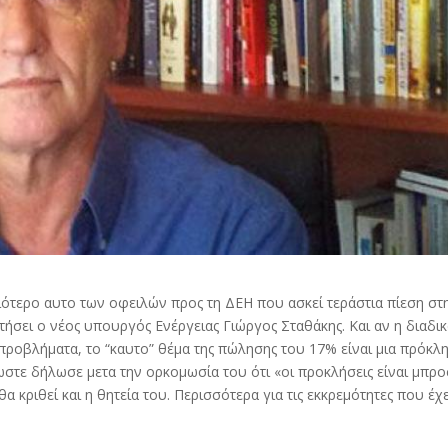
ριότερο αυτο των οφειλών προς τη ΔΕΗ που ασκεί τεράστια πίεση στ
ντήσει ο νέος υπουργός Ενέργειας Γιώργος Σταθάκης. Και αν η διαδι
οβλήματα, το “καυτο” θέμα της πώλησης του 17% είναι μια πρόκλ
λωστε δήλωσε μετα την ορκομωσία του ότι «οι προκλήσεις είναι μπρ
 κριθεί και η θητεία του. Περισσότερα για τις εκκρεμότητες που έχε