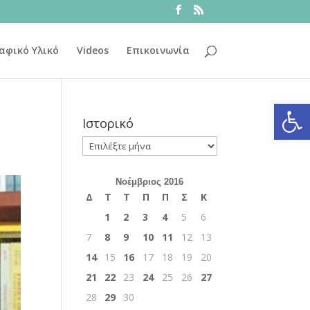
αφικό Υλικό
Videos
Επικοινωνία
Ανοίξτε
Ιστορικό
Ιστορικό
Νοέμβριος 2016
Δ
Τ
Τ
Π
Π
Σ
Κ
1
2
3
4
5
6
7
8
9
10
11
12
13
14
15
16
17
18
19
20
21
22
23
24
25
26
27
28
29
30