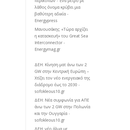
περικοπών - Ένα μέτρο με
λάθος όνομα κρύβει μια
βαθύτερη αδικία -
Energypress
Μανουσάκης: «Τώρα αρχίζει
η κατασκευή» του Great Sea
Interconnector -
Energymag.gr
ΔΕΗ: Κίνηση-ματ άνω των 2
GW στην Κεντρική Ευρώπη –
Χτίζει τον νέο ενεργειακό της
διάδρομο έως το 2030 -
sofokleous10.gr
ΔΕΗ: Νέα συμφωνία για ΑΠΕ
άνω των 2 GW στην Πολωνία
και την Ουγγαρία -
sofokleous10.gr
ΔΕΗ: νέο άλμα με