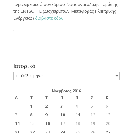
περιφερειακού συνέδριου Νοτιοανατολικής Ευρώπης
της ENTSO – E (Διαχειριστών Μεταφοράς Ηλεκτρικής
Ενέργειας)
διαβάστε εδω.
.
Ιστορικό
Ιστορικό
Νοέμβριος 2016
Δ
Τ
Τ
Π
Π
Σ
Κ
1
2
3
4
5
6
7
8
9
10
11
12
13
14
15
16
17
18
19
20
21
22
23
24
25
26
27