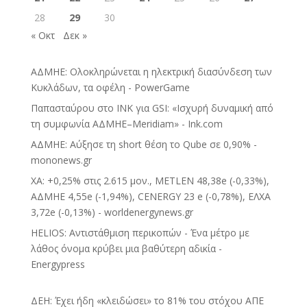
28
29
30
« Οκτ
Δεκ »
ΑΔΜΗΕ: Ολοκληρώνεται η ηλεκτρική διασύνδεση των
Κυκλάδων, τα οφέλη - PowerGame
Παπασταύρου στο INK για GSI: «Ισχυρή δυναμική από
τη συμφωνία ΑΔΜΗΕ–Meridiam» - Ink.com
ΑΔΜΗΕ: Αύξησε τη short θέση το Qube σε 0,90% -
mononews.gr
ΧΑ: +0,25% στις 2.615 μον., METLEN 48,38e (-0,33%),
ΑΔΜΗΕ 4,55e (-1,94%), CENERGY 23 e (-0,78%), ΕΛΧΑ
3,72e (-0,13%) - worldenergynews.gr
HELIOS: Αντιστάθμιση περικοπών - Ένα μέτρο με
λάθος όνομα κρύβει μια βαθύτερη αδικία -
Energypress
ΔΕΗ: Έχει ήδη «κλειδώσει» το 81% του στόχου ΑΠΕ