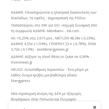
ΑΔΜΗΕ: Ολοκληρώνεται η ηλεκτρική διασύνδεση των
Κυκλάδων, τα οφέλη - Δημοκρατική της Ρόδου
Παπασταύρου στο INK για GSI: «Ισχυρή δυναμική από
τη συμφωνία ΑΔΜΗΕ–Meridiam» - Ink.com
ΧΑ: +0,25% στις 2.615 μον., METLEN 48,38e (-0,33%),
ΑΔΜΗΕ 4,55e (-1,94%), CENERGY 23 e (-0,78%), ΕΛΧΑ
3,72e (-0,13%) - worldenergynews.gr
ΑΔΜΗΕ: Αύξησε τη short θέση το Qube σε 0,90% -
mononews.gr
HELIOS: Αντιστάθμιση περικοπών - Ένα μέτρο με
λάθος όνομα κρύβει μια βαθύτερη αδικία -
Energypress
Νέα στρατηγική κίνηση της ΔΕΗ με εξαγορές
θυγατρικών στην Πολωνία και Ουγγαρία -
sofokleous10.gr