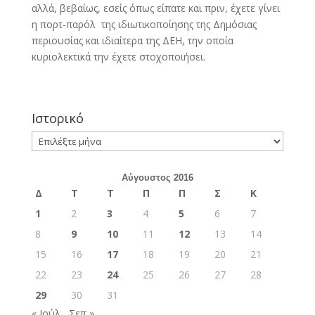
αλλά, βεβαίως, εσείς όπως είπατε και πριν, έχετε γίνει
η πορτ-παρόλ της ιδιωτικοποίησης της Δημόσιας
περιουσίας και ιδιαίτερα της ΔΕΗ, την οποία
κυριολεκτικά την έχετε στοχοποιήσει.
Ιστορικό
Ιστορικό
Αύγουστος 2016
Δ
Τ
Τ
Π
Π
Σ
Κ
1
2
3
4
5
6
7
8
9
10
11
12
13
14
15
16
17
18
19
20
21
22
23
24
25
26
27
28
29
30
31
« Ιούλ
Σεπ »