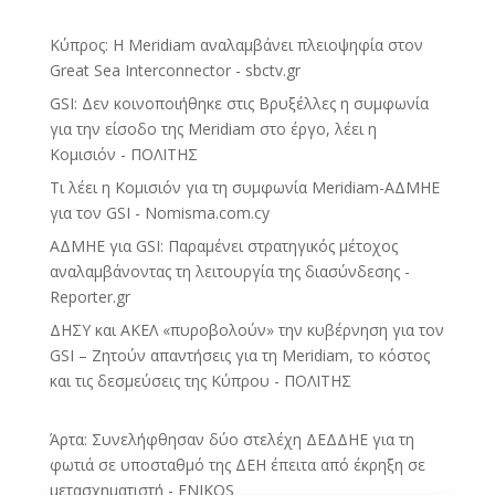
Κύπρος: Η Meridiam αναλαμβάνει πλειοψηφία στον
Great Sea Interconnector - sbctv.gr
GSI: Δεν κοινοποιήθηκε στις Βρυξέλλες η συμφωνία
για την είσοδο της Meridiam στο έργο, λέει η
Κομισιόν - ΠΟΛΙΤΗΣ
Τι λέει η Κομισιόν για τη συμφωνία Meridiam-ΑΔΜΗΕ
για τον GSI - Nomisma.com.cy
ΑΔΜΗΕ για GSI: Παραμένει στρατηγικός μέτοχος
αναλαμβάνοντας τη λειτουργία της διασύνδεσης -
Reporter.gr
ΔΗΣΥ και ΑΚΕΛ «πυροβολούν» την κυβέρνηση για τον
GSI – Ζητούν απαντήσεις για τη Meridiam, το κόστος
και τις δεσμεύσεις της Κύπρου - ΠΟΛΙΤΗΣ
Άρτα: Συνελήφθησαν δύο στελέχη ΔΕΔΔΗΕ για τη
φωτιά σε υποσταθμό της ΔΕΗ έπειτα από έκρηξη σε
μετασχηματιστή - ENIKOS