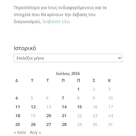
Περισσότερα για τους ενδιαφερόμενους και τα
στοιχεία που θα κρίνουν την έκβαση του
διαγωνισμού,
διαβάστε εδω
Ιστορικό
Ιστορικό
Ιούλιος 2016
Δ
Τ
Τ
Π
Π
Σ
Κ
1
2
3
4
5
6
7
8
9
10
11
12
13
14
15
16
17
18
19
20
21
22
23
24
25
26
27
28
29
30
31
« Ιούν
Αυγ »