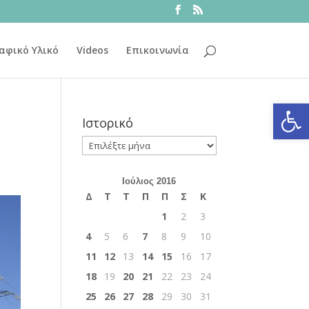
αφικό Υλικό
Videos
Επικοινωνία
Ανοίξτε
Ιστορικό
Ιστορικό
Ιούλιος 2016
Δ
Τ
Τ
Π
Π
Σ
Κ
1
2
3
4
5
6
7
8
9
10
11
12
13
14
15
16
17
18
19
20
21
22
23
24
25
26
27
28
29
30
31