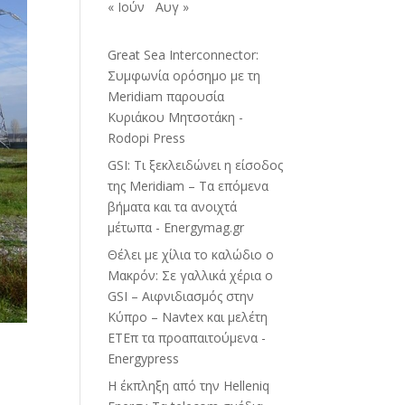
« Ιούν
Αυγ »
Great Sea Interconnector:
Συμφωνία ορόσημο με τη
Meridiam παρουσία
Κυριάκου Μητσοτάκη -
Rodopi Press
GSI: Τι ξεκλειδώνει η είσοδος
της Meridiam – Τα επόμενα
βήματα και τα ανοιχτά
μέτωπα - Energymag.gr
Θέλει με χίλια το καλώδιο ο
Μακρόν: Σε γαλλικά χέρια ο
GSI – Αιφνιδιασμός στην
Κύπρο – Navtex και μελέτη
ΕΤΕπ τα προαπαιτούμενα -
Energypress
H έκπληξη από την Helleniq