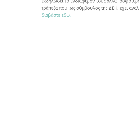
εκδηλώσει το ενδιαφέρον τους αλλά “σοφότεροι
τράπεζα που ,ως σύμβουλος της ΔΕΗ, έχει αναλά
διαβάστε εδω.