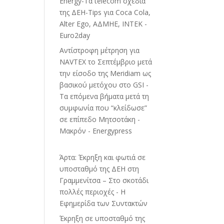
Energy-Τα telecom σχέδια
της ΔΕΗ-Tips για Coca Cola,
Alter Ego, ΑΔΜΗΕ, ΙΝΤΕΚ -
Euro2day
Αντίστροφη μέτρηση για
NAVTEX το Σεπτέμβριο μετά
την είσοδο της Meridiam ως
βασικού μετόχου στο GSI -
Τα επόμενα βήματα μετά τη
συμφωνία που “κλείδωσε”
σε επίπεδο Μητσοτάκη -
Μακρόν - Energypress
Άρτα: Έκρηξη και φωτιά σε
υποσταθμό της ΔΕΗ στη
Γραμμενίτσα – Στο σκοτάδι
πολλές περιοχές - Η
Εφημερίδα των Συντακτών
Έκρηξη σε υποσταθμό της