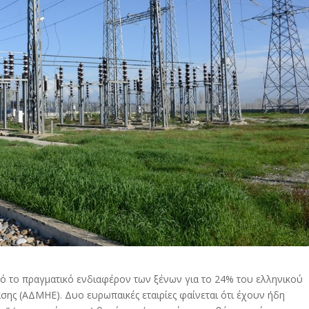
τό το πραγματικό ενδιαφέρον των ξένων για το 24% του ελληνικού
σης (ΑΔΜΗΕ). Δυο ευρωπαικές εταιρίες φαίνεται ότι έχουν ήδη