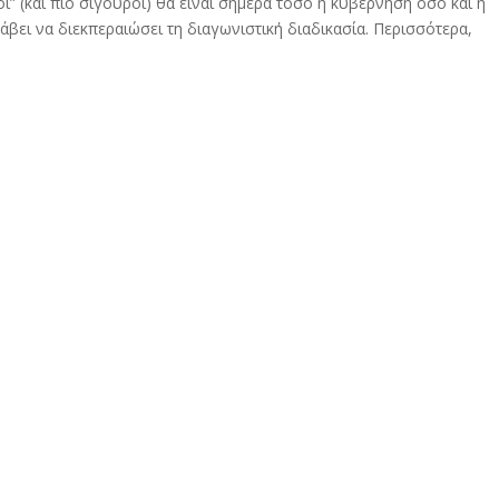
” (και πιο σίγουροι) θα είναι σήμερα τόσο η κυβέρνηση όσο και η
βει να διεκπεραιώσει τη διαγωνιστική διαδικασία. Περισσότερα,