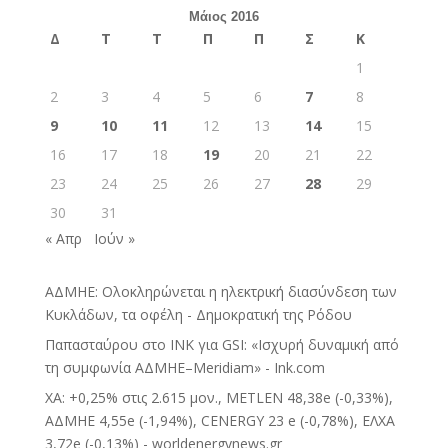
Μάιος 2016
Δ
Τ
Τ
Π
Π
Σ
Κ
1
2
3
4
5
6
7
8
9
10
11
12
13
14
15
16
17
18
19
20
21
22
23
24
25
26
27
28
29
30
31
« Απρ
Ιούν »
ΑΔΜΗΕ: Ολοκληρώνεται η ηλεκτρική διασύνδεση των
Κυκλάδων, τα οφέλη - Δημοκρατική της Ρόδου
Παπασταύρου στο INK για GSI: «Ισχυρή δυναμική από
τη συμφωνία ΑΔΜΗΕ–Meridiam» - Ink.com
ΧΑ: +0,25% στις 2.615 μον., METLEN 48,38e (-0,33%),
ΑΔΜΗΕ 4,55e (-1,94%), CENERGY 23 e (-0,78%), ΕΛΧΑ
3,72e (-0,13%) - worldenergynews.gr