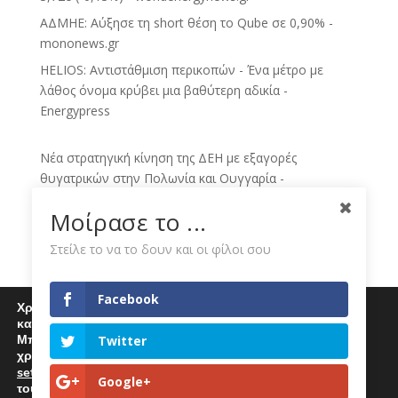
ΑΔΜΗΕ: Αύξησε τη short θέση το Qube σε 0,90% -
mononews.gr
HELIOS: Αντιστάθμιση περικοπών - Ένα μέτρο με
λάθος όνομα κρύβει μια βαθύτερη αδικία -
Energypress
Νέα στρατηγική κίνηση της ΔΕΗ με εξαγορές
θυγατρικών στην Πολωνία και Ουγγαρία -
sofokleous10.gr
Μοίρασε το ...
ECO NEWS BY ΔΕΗ - Skai.gr
Στείλε το να το δουν και οι φίλοι σου
ΔΕΗ: Νέο deal για ΑΠΕ άνω των 2 GW σε Πολωνία και
Ουγγαρία - Dnews
Facebook
Ομιλος ΔΕΗ: Νέα συμφωνία για χαρτοφυλάκιο έργων
Χρησιμοποιούμε cookies για να σας προσφέρουμε μία
ΑΠΕ άνω των 2 GW - Kathimerini
καλύτερη εμπειρία περιήγησης στον ιστότοπό μας.
Μπορείτε να μάθετε περισσότερα για τα cookies που
Twitter
ΔΕΗ: Κίνηση-ματ άνω των 2 GW στην Κεντρική
χρησιμοποιούμε
Ευρώπη – Χτίζει τον νέο ενεργειακό της διάδρομο έως
settings
.
Επιλέγοντας "Αποδοχή" αποδέχεστε την χρήση
Google+
το 2030 - sofokleous10.gr
τους.